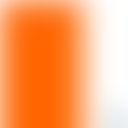
Social berichten visuals
Over de campagne
Social berichten video
Campagnevideo
Meest inspirerende verhalen
Campagneplanning
Campagnevisuals