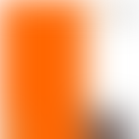
Social berichten visuals
Over de campagne
Social berichten video
Campagnevideo
Meest inspirerende verhalen
Campagneplanning
Campagnevisuals